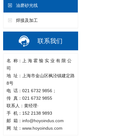
油磨砂光线
焊接及加工
联系我们
名
称：上
海
霍
愉
实
业
有
限
公
司
地
址：上海市金山区枫泾镇建定路
8号
电
话：
021 6732 9856；
传
真：
021 6732 9855
联系人：黄经理
·
手
机：
152 2138 9893
邮
箱：
info@hoyoindus.com
网
址：
www.hoyoindus.com