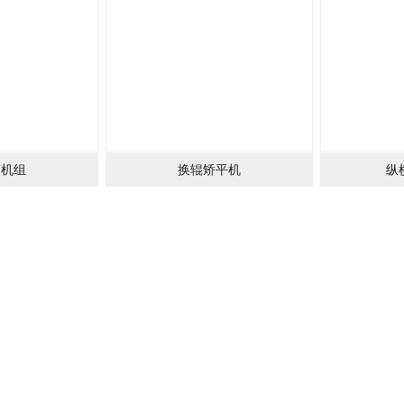
剪机组
换辊矫平机
纵
A
公司简介
ABOUT US