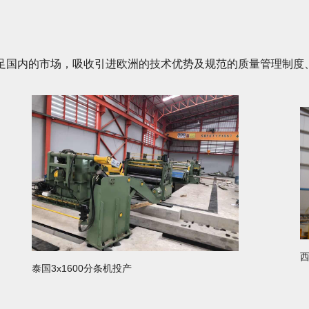
足国内的市场，吸收引进欧洲的技术优势及规范的质量管理制度
西
泰国3x1600分条机投产