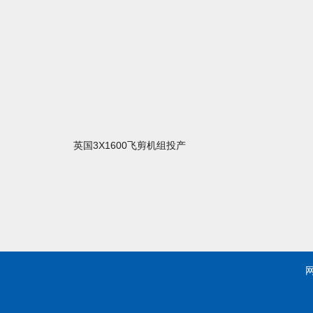
英国3X1600飞剪机组投产