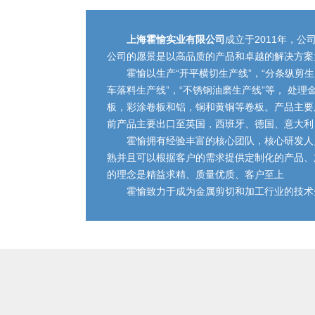
上海霍愉实业有限公司
成立于2011年，
公司的愿景是以高品质的产品和卓越的解决方案
霍愉以生产“开平横切生产线”，“分条纵剪生产
车落料生产线”，“不锈钢油磨生产线”等， 处
板，彩涂卷板和铝，铜和黄铜等卷板。产品主要
前产品主要出口至英国，西班牙、德国、意大利
霍愉拥有经验丰富的核心团队，核心研发人
熟并且可以根据客户的需求提供定制化的产品、
的理念是精益求精、质量优质、客户至上
霍愉致力于成为金属剪切和加工行业的技术
成为享有盛誉的为客户提供优质可靠产品的理想