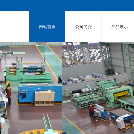
网站首页
公司简介
产品展示