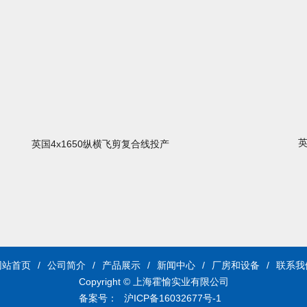
英
英国4x1650纵横飞剪复合线投产
网站首页
/
公司简介
/
产品展示
/
新闻中心
/
厂房和设备
/
联系我
Copyright © 上海霍愉实业有限公司
备案号：
沪ICP备16032677号-1