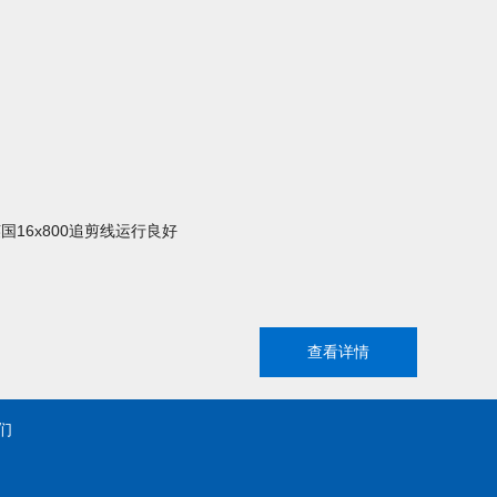
国16x800追剪线运行良好
查看详情
们