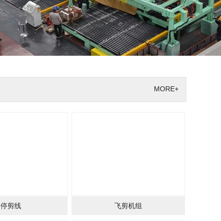
MORE+
停剪线
飞剪机组