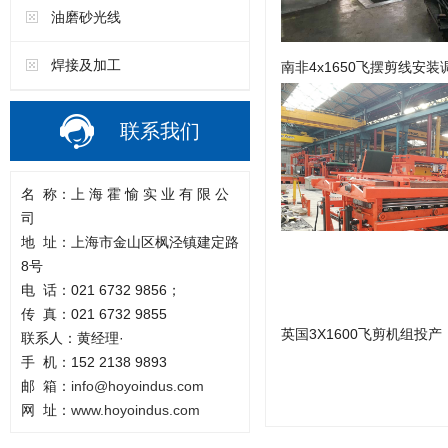
油磨砂光线
焊接及加工
南非4x1650飞摆剪线安装
联系我们
名
称：上
海
霍
愉
实
业
有
限
公
司
地
址：上海市金山区枫泾镇建定路
8号
电
话：
021 6732 9856；
传
真：
021 6732 9855
英国3X1600飞剪机组投产
联系人：黄经理
·
手
机：
152 2138 9893
邮
箱：
info@hoyoindus.com
网
址：
www.hoyoindus.com